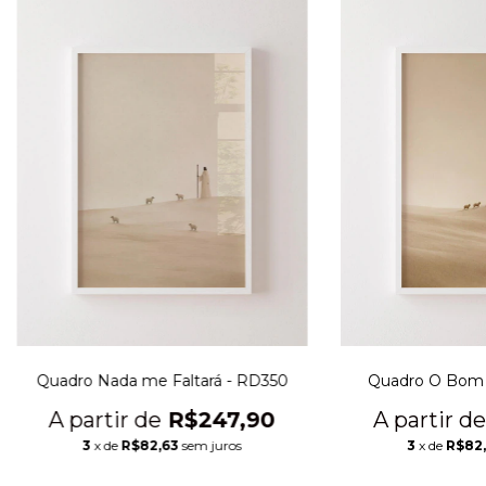
Quadro Nada me Faltará - RD350
Quadro O Bom 
R$247,90
3
x de
R$82,63
sem juros
3
x de
R$82