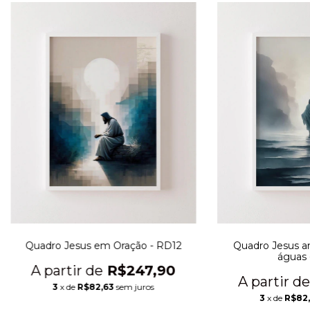
Quadro Jesus em Oração - RD12
Quadro Jesus a
águas 
R$247,90
3
x de
R$82,63
sem juros
3
x de
R$82