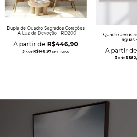
Dupla de Quadro Sagrados Corações
- A Luz da Devoção - RD200
Quadro Jesus a
águas 
R$446,90
3
x de
R$148,97
sem juros
3
x de
R$82